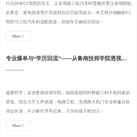
行为持有C1驾照的车主，正在驾驶三轮汽车时需额外贯注准驾限制
的界定，避免因准驾不符面对扣分罚款等处分。本文将仔细解析C1
驾照与三轮汽车的适配前提，助助车主确切识别合···
More
专业爆单与“学历回流”——从鲁南技师学院透视技
能社会的深层转
盛夏时节，走进鲁南技师学院，校园里能同时瞥睹三种大相径庭的
景致。招生大厅人声鼎沸，电梯工程、烹调两大热门专业商榷台前
排起长龙，不少家长早早赶来，只为给孩子抢到入···
More