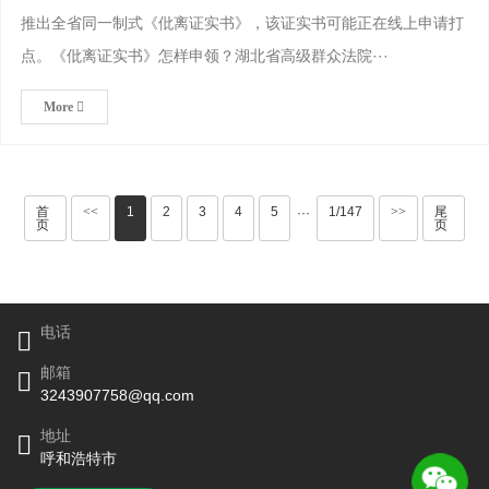
推出全省同一制式《仳离证实书》，该证实书可能正在线上申请打
点。《仳离证实书》怎样申领？湖北省高级群众法院···
More
首
<<
1
2
3
4
5
1/147
>>
尾
···
页
页
电话
邮箱
3243907758@qq.com
地址
呼和浩特市